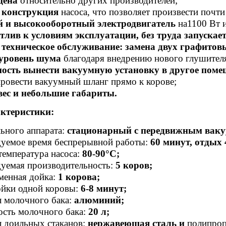
цена
относительно других производителей;
 конструкция
насоса, что позволяет произвести почт
и высокооборотный электродвигатель
на1100 Вт и
лив к условиям эксплуатации, без труда запускает
техническое обслуживание: замена двух графитовых
уровень шума
благодаря внедрению нового глушител
ость вынести вакуумную установку в другое поме
провести вакуумный шланг прямо к корове;
ес и небольшие габариты.
ктеристики:
ьного аппарата:
стационарный с передвижным ваку
уемое время беспрерывной работы:
60 минут, отдых 
температура насоса:
80-90°С;
уемая производительность:
5 коров;
менная дойка:
1 корова;
ойки одной коровы:
6-8 минут;
 молочного бака:
алюминий;
сть молочного бака:
20 л;
 доильных стаканов:
нержавеющая сталь и
полипро