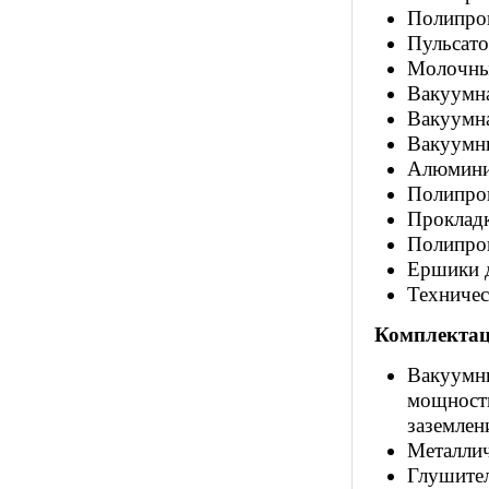
Полипроп
Пульсато
Молочный
Вакуумна
Вакуумна
Вакуумны
Алюминие
Полипроп
Прокладк
Полипроп
Ершики д
Техничес
Комплектац
Вакуумны
мощность
заземлен
Металлич
Глушител