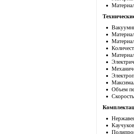
Материа
Технически
Вакуумн
Материал
Материал
Количест
Материал
Электрич
Механиче
Электро
Максимал
Объем пе
Скорость
Комплектац
Нержаве
Каучуков
Полипро