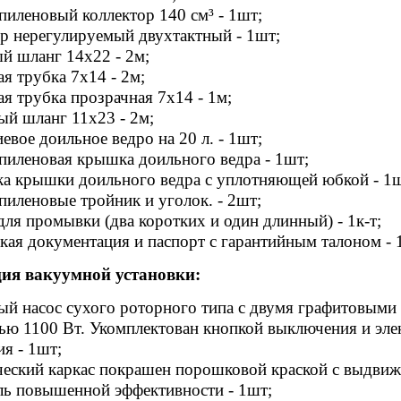
иленовый коллектор 140 см³ - 1шт;
р нерегулируемый двухтактный - 1шт;
 шланг 14х22 - 2м;
я трубка 7х14 - 2м;
я трубка прозрачная 7х14 - 1м;
й шланг 11х23 - 2м;
вое доильное ведро на 20 л. - 1шт;
иленовая крышка доильного ведра - 1шт;
а крышки доильного ведра с уплотняющей юбкой - 1ш
иленовые тройник и уголок. - 2шт;
ля промывки (два коротких и один длинный) - 1к-т;
кая документация и паспорт с гарантийным талоном - 1
ия вакуумной установки:
й насос сухого роторного типа с двумя графитовыми 
ю 1100 Вт. Укомплектован кнопкой выключения и элек
ия - 1шт;
еский каркас покрашен порошковой краской c выдвижн
ь повышенной эффективности - 1шт;