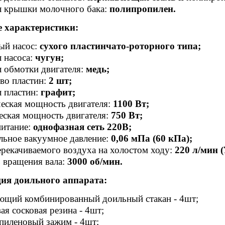
л крышки молочного бака:
полипропилен.
е характеристики:
ый насос:
сухого пластинчато-роторного типа;
 насоса:
чугун;
 обмотки двигателя:
медь;
во пластин:
2 шт;
 пластин:
графит;
еская мощность двигателя:
1100 Вт;
ская мощность двигателя:
750 Вт;
питание:
однофазная сеть 220В;
ьное вакуумное давление:
0,06 мПа (60 кПа);
рекачиваемого воздуха на холостом ходу:
220 л/мин (
 вращения вала:
3000 об/мин.
ия доильного аппарата:
ющий комбинированный доильный стакан - 4шт;
ая сосковая резина - 4шт;
пиленовый зажим - 4шт;