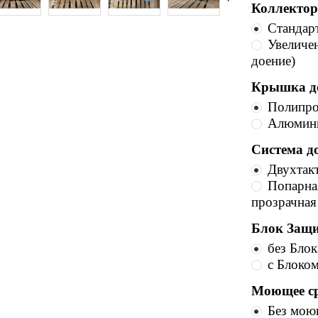
Коллектор
Стандарт
Увеличен
доение)
Крышка до
Полипро
Алюмини
Система д
Двухтакт
Попарна
прозрачная
Блок Защи
без Блок
с Блоком
Моющее ср
Без мою