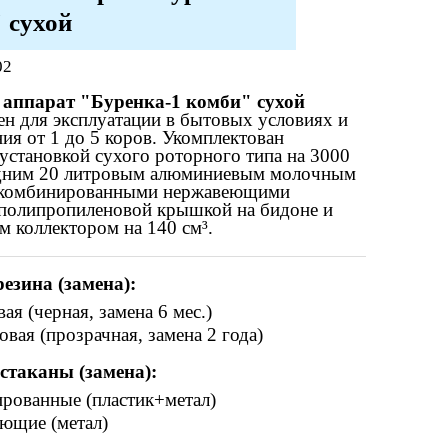
 сухой
02
аппарат "Буренка-1 комби" сухой
ен для эксплуатации в бытовых условиях и
ия от 1 до 5 коров. Укомплектован
установкой сухого роторного типа на 3000
одним 20 литровым алюминиевым молочным
 комбинированными нержавеющими
 полипропиленовой
крышкой на бидоне и
м коллектором на 140 см³.
езина (замена):
ая (черная, замена 6 мес.)
вая (прозрачная, замена 2 года)
стаканы (замена):
рованные (пластик+метал)
ющие (метал)