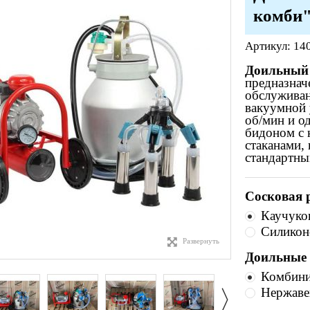
комби"
Артикул:
14
Доильный 
предназнач
обслуживан
вакуумной 
об/мин и 
бидоном с
стаканами,
стандартны
Сосковая р
Каучуков
Силиконо
Развернуть
Доильные 
Комбини
Нержаве