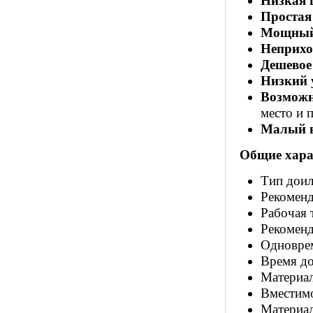
Низкая 
Простая
Мощный 
Неприхот
Дешевое 
Низкий 
Возможн
место и 
Малый в
Общие хара
Тип доил
Рекоменд
Рабочая 
Рекоменд
Одновре
Время д
Материал
Вместимо
Материал