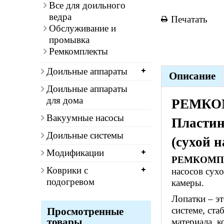
Все для доильного
ведра
Печатать
Обслуживание и
промывка
Ремкомплекты
Доильные аппараты
Описание
Доильные аппараты
для дома
РЕМКО
Вакуумные насосы
Пластин
Доильные системы
(сухой н
Модификации
РЕМКОМПЛЕК
Коврики с
насосов сухо
подогревом
камеры.
Лопатки – э
системе, ст
Просмотренные
товары
материала, к