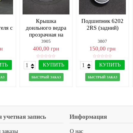
Крышка
Подшипник 6202
еля с
доильного ведра
2RS (задний)
прозрачная на
попарную
3905
3807
систему...
рн
400,00 грн
150,00 грн
ИТЬ
КУПИТЬ
КУПИТЬ
АЗ
БЫСТРЫЙ ЗАКАЗ
БЫСТРЫЙ ЗАКАЗ
 учетная запись
Информация
 заказы
О нас