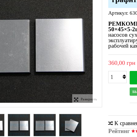
Артикул:
63
РЕМКОМПЛ
50×45×5-2
насосов су
эксплуатир
рабочей ка
360,00 грн
Б
Развернуть
К сравн
Рейтинг