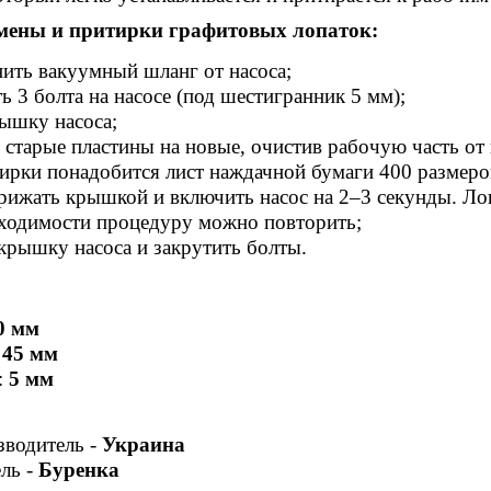
мены и притирки графитовых лопаток:
ить вакуумный шланг от насоса;
ь 3 болта на насосе (под шестигранник 5 мм);
ышку насоса;
 старые пластины на новые, очистив рабочую часть от 
ирки понадобится лист наждачной бумаги 400 размер
прижать крышкой и включить насос на 2–3 секунды. Ло
ходимости процедуру можно повторить;
крышку насоса и закрутить болты.
0 мм
:
45 мм
:
5 мм
зводитель -
Украина
ль -
Буренка