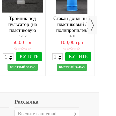
Тройник под
Стакан доильный
Подши
пульсатор (на
пластиковый /
2RS 
пластиковую
полипропилен/
крышку)
3702
3401
50,00 грн
100,00 грн
20
КУПИТЬ
КУПИТЬ
БЫСТРЫЙ ЗАКАЗ
БЫСТРЫЙ ЗАКАЗ
БЫС
Рассылка