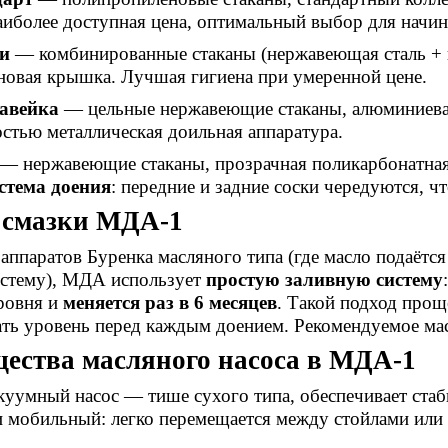
аиболее доступная цена, оптимальный выбор для начи
и
— комбинированные стаканы (нержавеющая сталь +
овая крышка. Лучшая гигиена при умеренной цене.
авейка
— цельные нержавеющие стаканы, алюминиева
остью металлическая доильная аппаратура.
— нержавеющие стаканы, прозрачная поликарбонатная
стема доения
: передние и задние соски чередуются, 
 смазки МДА-1
 аппаратов Буренка масляного типа (где масло подаётся
истему), МДА использует
простую заливную систему
ровня и
меняется раз в 6 месяцев
. Такой подход про
ть уровень перед каждым доением. Рекомендуемое ма
ества масляного насоса в МДА-1
уумный насос — тише сухого типа, обеспечивает стаб
 мобильный: легко перемещается между стойлами или