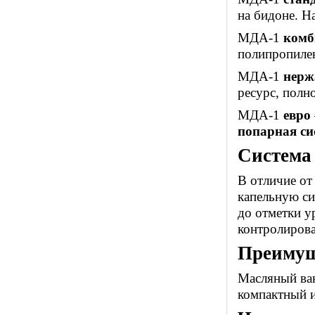
на бидоне. Н
МДА-1
комб
полипропилен
МДА-1
нерж
ресурс, полн
МДА-1
евро
попарная си
Система
В отличие от
капельную с
до отметки у
контролирова
Преимущ
Масляный вак
компактный и