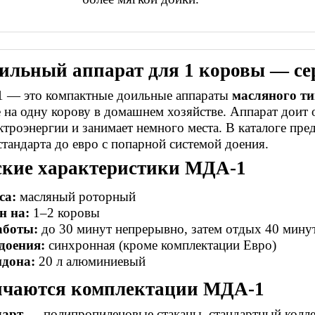
ильный аппарат для 1 коровы — с
 — это компактные доильные аппараты
масляного т
 на одну корову в домашнем хозяйстве. Аппарат доит 
троэнергии и занимает немного места. В каталоге пре
тандарта до евро с попарной системой доения.
ские характеристики МДА-1
са:
масляный роторный
н на:
1–2 коровы
аботы:
до 30 минут непрерывно, затем отдых 40 мину
доения:
синхронная (кроме комплектации Евро)
идона:
20 л алюминиевый
ичаются комплектации МДА-1
дарт
— полипропиленовые стаканы, стандартный колле