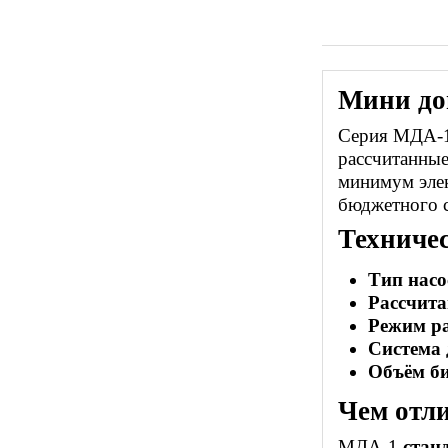
Мини до
Серия МДА-1
рассчитанные
минимум элек
бюджетного с
Техниче
Тип насо
Рассчита
Режим р
Система 
Объём б
Чем отл
МДА-1
стан