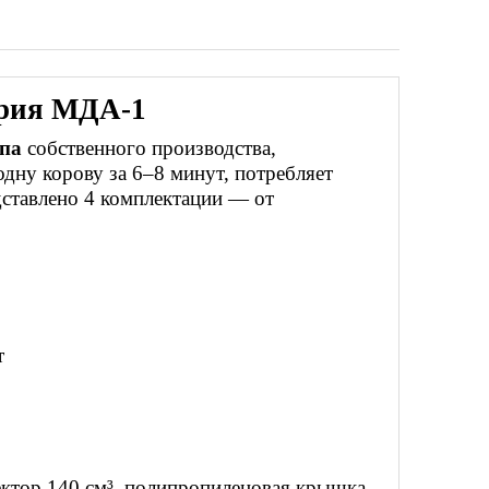
ерия МДА-1
ипа
собственного производства,
одну корову за 6–8 минут, потребляет
дставлено 4 комплектации — от
т
ктор 140 см³, полипропиленовая крышка