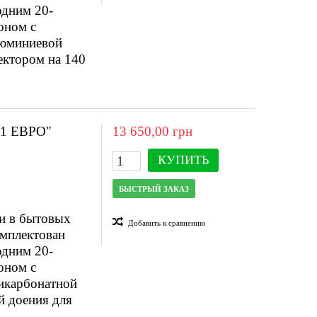
одним 20-
оном с
люминиевой
ектором на 140
1 ЕВРО"
13 650,00 грн
КУПИТЬ
БЫСТРЫЙ ЗАКАЗ
ии в бытовых
Добавить к сравнению
омплектован
одним 20-
оном с
икарбонатной
й доения для