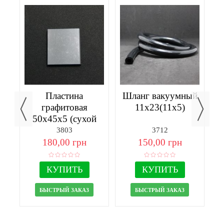
я
Пластина
Шланг вакуумный
графитовая
11х23(11х5)
50х45х5 (сухой
насос)
3803
3712
180,00 грн
150,00 грн
КУПИТЬ
КУПИТЬ
БЫСТРЫЙ ЗАКАЗ
БЫСТРЫЙ ЗАКАЗ