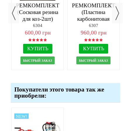
ее
РЕМКОМПЛЕКТ
РЕМКОМПЛЕКТ
Щ
(Сосковая резина
(Пластина
для коз-2шт)
карбонитовая
70х45х5-4шт)
6304
6307
600,00 грн
960,00 грн
КУПИТЬ
КУПИТЬ
БЫСТРЫЙ ЗАКАЗ
БЫСТРЫЙ ЗАКАЗ
Покупатели этого товара так же
приобрели:
NEW!