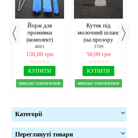
ра
Йорж для
Кутик під
ни
промивки
молочний шланг
(комплект)
(на прозору
кришку відра)
4001
3709
150,00 грн
50,00 грн
КУПИТИ
КУПИТИ
ШВИДКЕ ЗАМОВЛЕННЯ
ШВИДКЕ ЗАМОВЛЕННЯ
Категорії
Переглянуті товари