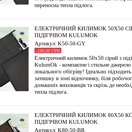
переносна тепла підлога.
ЕЛЕКТРИЧНИЙ КИЛИМОК 50Х50 СІ
ПІДІГРІВОМ KULUMOK
Артикул: K50-50-GY
-100,00 ГРН
Електричний килимок 50х50 сірий з під
KulumOk - компактне і стильне джерело 
локального обігріву! Ідеально підходить
затишку в зоні відпочинку, біля робочог
домашніх вихованців та скрізь де необх
тепла підлога.
ЕЛЕКТРИЧНИЙ КИЛИМОК 80Х50 К
ПІДІГРІВОМ KULUMOK
Артикул: K80-50-BR