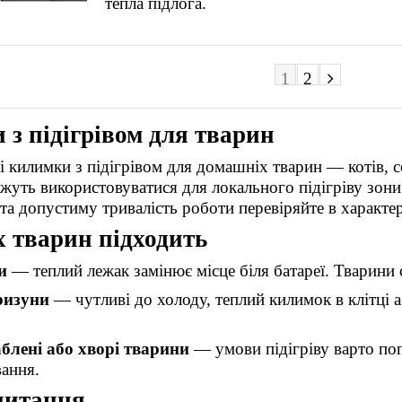
тепла підлога.
1
2
з підігрівом для тварин
 і килимки з підігрівом для домашніх тварин — котів, 
жуть використовуватися для локального підігріву зони
та допустиму тривалість роботи перевіряйте в характер
 тварин підходить
и
— теплий лежак замінює місце біля батареї. Тварини 
ризуни
— чутливі до холоду, теплий килимок в клітці 
аблені або хворі тварини
— умови підігріву варто пог
вання.
питання