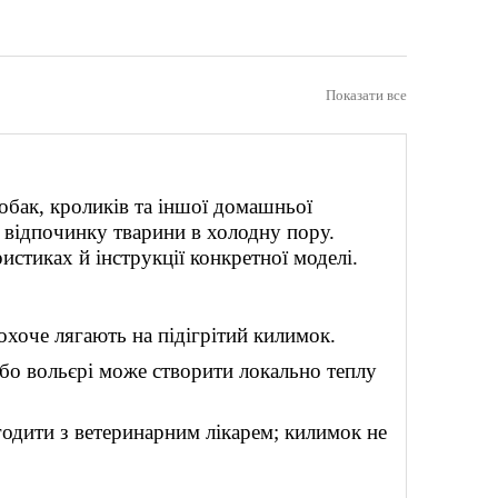
Показати все
собак, кроликів та іншої домашньої
 відпочинку тварини в холодну пору.
истиках й інструкції конкретної моделі.
охоче лягають на підігрітий килимок.
або вольєрі може створити локально теплу
одити з ветеринарним лікарем; килимок не