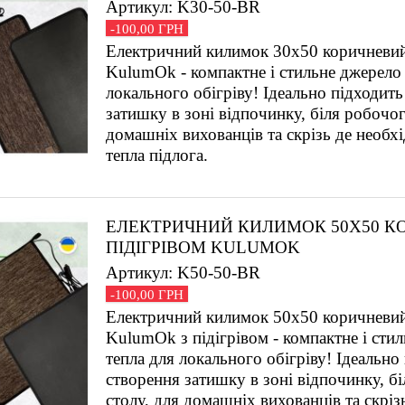
Артикул: K30-50-BR
-100,00 ГРН
Електричний килимок 30х50 коричневий 
KulumOk - компактне і стильне джерело 
локального обігріву! Ідеально підходить
затишку в зоні відпочинку, біля робочог
домашніх вихованців та скрізь де необх
тепла підлога.
ЕЛЕКТРИЧНИЙ КИЛИМОК 50Х50 К
ПІДІГРІВОМ KULUMOK
Артикул: K50-50-BR
-100,00 ГРН
Електричний килимок 50х50 коричневий 
KulumOk з підігрівом - компактне і сти
тепла для локального обігріву! Ідеально
створення затишку в зоні відпочинку, б
столу, для домашніх вихованців та скріз