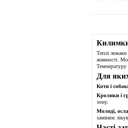
Килимки 
Теплі лежаки
живності. Мо
Температуру 
Для яких
Коти і собак
Кролики і г
зону.
Молоді, осл
замінює ліку
Часті за