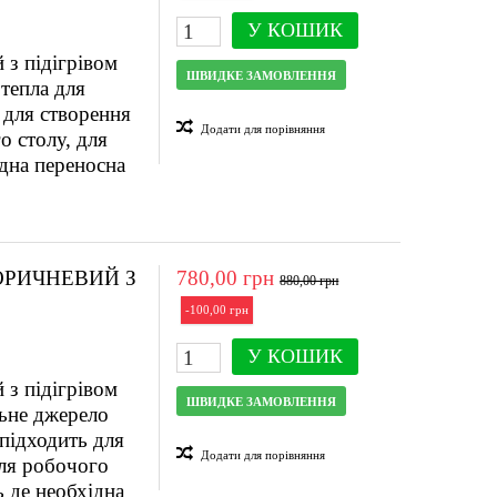
У КОШИК
з підігрівом
ШВИДКЕ ЗАМОВЛЕННЯ
тепла для
 для створення
Додати для порівняння
о столу, для
ідна переносна
ОРИЧНЕВИЙ З
780,00 грн
880,00 грн
-100,00 грн
У КОШИК
з підігрівом
ШВИДКЕ ЗАМОВЛЕННЯ
льне джерело
 підходить для
Додати для порівняння
іля робочого
ь де необхідна