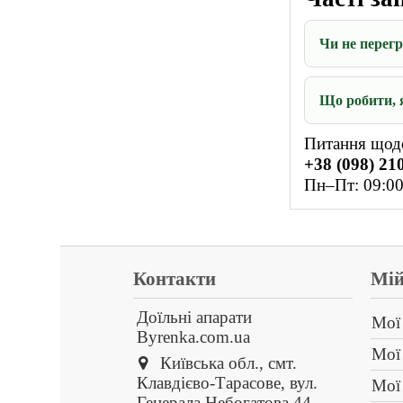
Чи не перег
Що робити, 
Питання щод
+38 (098) 210
Пн–Пт: 09:00
Контакти
Мій
Доїльні апарати
Мої
Byrenka.com.ua
Мої
Київська обл., смт.
Клавдієво-Тарасове, вул.
Мої
Генерала Небогатова,44