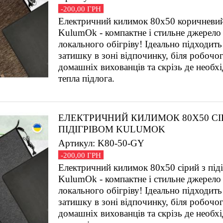
-200,00 ГРН
Електричний килимок 80х50 коричневий 
KulumOk - компактне і стильне джерело 
локального обігріву! Ідеально підходить
затишку в зоні відпочинку, біля робочог
домашніх вихованців та скрізь де необх
тепла підлога.
ЕЛЕКТРИЧНИЙ КИЛИМОК 80Х50 СІ
ПІДІГРІВОМ KULUMOK
Артикул: K80-50-GY
-200,00 ГРН
Електричний килимок 80х50 сірий з під
KulumOk - компактне і стильне джерело 
локального обігріву! Ідеально підходить
затишку в зоні відпочинку, біля робочог
домашніх вихованців та скрізь де необх