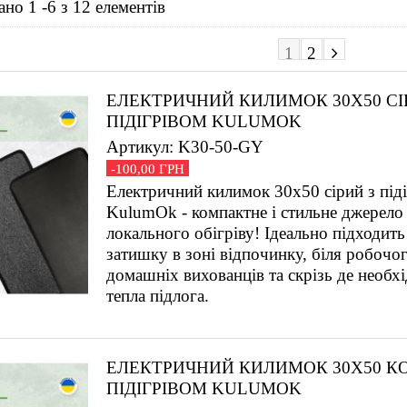
но 1 -6 з 12 елементів
1
2
ЕЛЕКТРИЧНИЙ КИЛИМОК 30Х50 СІ
ПІДІГРІВОМ KULUMOK
Артикул: K30-50-GY
-100,00 ГРН
Електричний килимок 30х50 сірий з під
KulumOk - компактне і стильне джерело 
локального обігріву! Ідеально підходить
затишку в зоні відпочинку, біля робочог
домашніх вихованців та скрізь де необх
тепла підлога.
ЕЛЕКТРИЧНИЙ КИЛИМОК 30Х50 К
ПІДІГРІВОМ KULUMOK