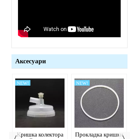
Аксесуари
NEW!
NEW!
N
и
Кришка колектора
Прокладка кришки