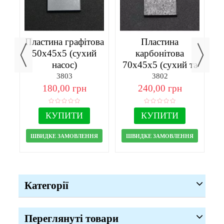
я
Пластина графітова
Пластина
50х45х5 (сухий
карбонітова
насос)
70х45х5 (сухий та
масляний насос)
3803
3802
180,00 грн
240,00 грн
КУПИТИ
КУПИТИ
ШВИДКЕ ЗАМОВЛЕННЯ
ШВИДКЕ ЗАМОВЛЕННЯ
Категорії
Переглянуті товари