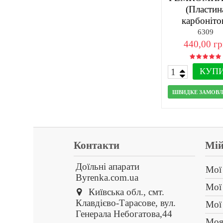
(Пластин
карбоніто
50х45х5-2
6309
440,00 г
КУП
ШВИДКЕ ЗАМОВ
Контакти
Мій
Доїльні апарати
Мої
Byrenka.com.ua
Мої
Київська обл., смт.
Клавдієво-Тарасове, вул.
Мої
Генерала Небогатова,44
Моя