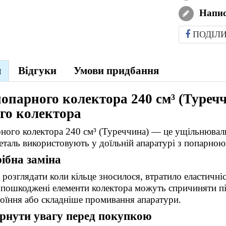
Напис
ПОДІЛ
я
Відгуки
Умови придбання
попарного колектора 240 см³ (Туреч
го колектора
рного колектора 240 см³ (Туреччина) — це ущільнювал
еталь використовують у доїльній апаратурі з попарною
ібна заміна
 розглядати коли кільце зносилося, втратило еластичні
пошкоджені елементи колектора можуть спричиняти під
доїння або складніше промивання апаратури.
рнути увагу перед покупкою