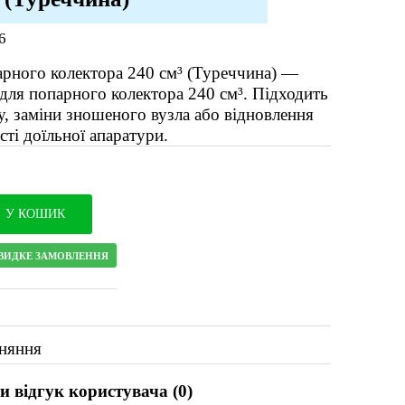
6
арного колектора 240 см³ (Туреччина) —
 для попарного колектора 240 см³. Підходить
у, заміни зношеного вузла або відновлення
ті доїльної апаратури.
У КОШИК
ВИДКЕ ЗАМОВЛЕННЯ
няння
 відгук користувача (
0
)