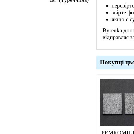
перевірт
звірте фо
якщо є с
Byrenka допо
відправляє з
Покупці ць
РЕМКОМПЛ