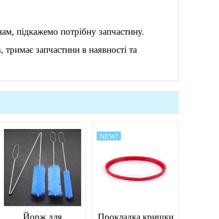
ам, підкажемо потрібну запчастину.
 тримає запчастини в наявності та
NEW!
Йорж для
Прокладка кришки