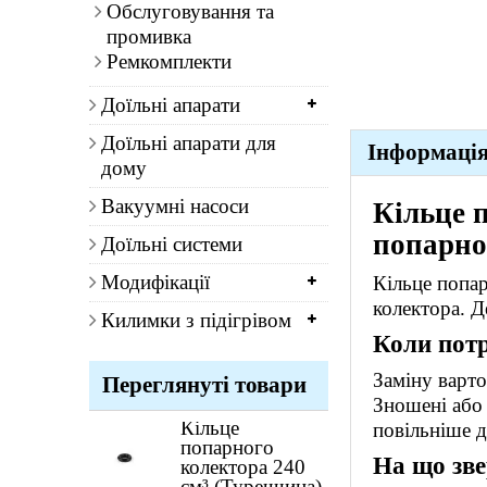
Обслуговування та
промивка
Ремкомплекти
Доїльні апарати
Доїльні апарати для
Інформаці
дому
Вакуумні насоси
Кільце 
попарно
Доїльні системи
Модифікації
Кільце попа
колектора. Д
Килимки з підігрівом
Коли потр
Заміну варто
Переглянуті товари
Зношені або 
Кільце
повільніше 
попарного
На що зве
колектора 240
см³ (Туреччина)