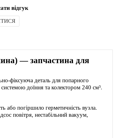
ати відгук
ИТИСЯ
чина) — запчастина для
ьно-фіксуюча деталь для попарного
 системою доїння та колектором 240 см³.
сть або погіршило герметичність вузла.
сос повітря, нестабільний вакуум,