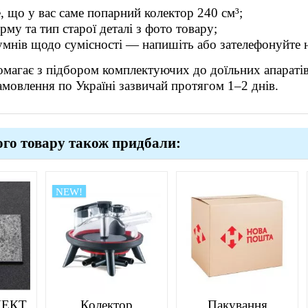
е, що у вас саме попарний колектор 240 см³;
рму та тип старої деталі з фото товару;
умнів щодо сумісності — напишіть або зателефонуйте н
магає з підбором комплектуючих до доїльних апаратів,
амовлення по Україні зазвичай протягом 1–2 днів.
ого товару також придбали:
NEW!
ЕКТ
Колектор
Пакування