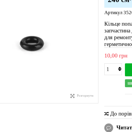
Артикул
352
Кільце поп
запчастина
для ремонт
герметичнос
10,00 грн
Ш
Розгорнути
До порів
Читати