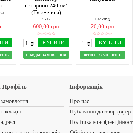
а
попарний 240 см³
ва
(Туреччина)
шт)
3517
Packing
рн
600,00 грн
20,00 грн
ИТИ
КУПИТИ
КУПИТИ
ЛЕННЯ
ШВИДКЕ ЗАМОВЛЕННЯ
ШВИДКЕ ЗАМОВЛЕННЯ
 Профіль
Інформація
 замовлення
Про нас
 накладні
Публічний договір (оферт
 адреси
Політика конфіденційност
 персональна інформація
Обмін та повернення