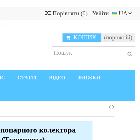
Порівняти
(
0
)
Увійти
UA
КОШИК:
(порожній)
ЙС
СТАТТІ
ВІДЕО
ЗНИЖКИ
 попарного колектора
³ (Туреччина)