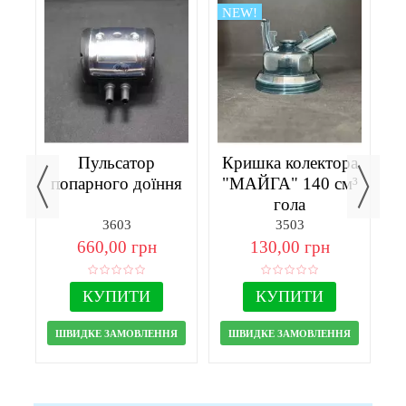
NEW!
Пульсатор
Кришка колектора
г
попарного доїння
"МАЙГА" 140 см³
гола
3603
3503
660,00 грн
130,00 грн
КУПИТИ
КУПИТИ
ШВИДКЕ ЗАМОВЛЕННЯ
ШВИДКЕ ЗАМОВЛЕННЯ