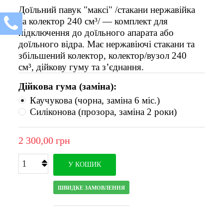
Доїльний павук "максі" /стакани нержавійка
та колектор 240 см³/ — комплект для
підключення до доїльного апарата або
доїльного відра. Має нержавіючі стакани та
збільшений колектор, колектор/вузол 240
см³, дійкову гуму та з’єднання.
Дійкова гума (заміна):
Каучукова (чорна, заміна 6 міс.)
Силіконова (прозора, заміна 2 роки)
2 300,00 грн
У КОШИК
ШВИДКЕ ЗАМОВЛЕННЯ