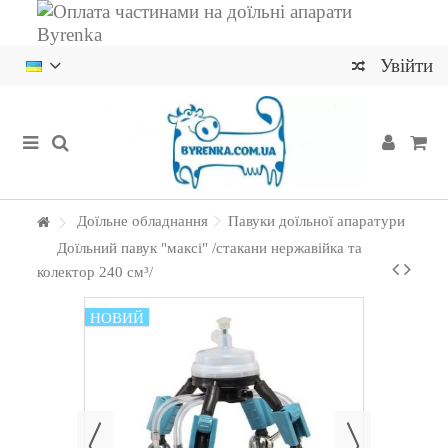
Увійти
Доїльне обладнання
Павуки доїльної апаратури
Доїльний павук "максі" /стакани нержавійка та
колектор 240 см³/
НОВИЙ