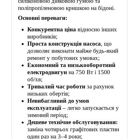
силіконовою дійковою гумою та
поліпропіленовою кришкою на бідоні.
Основні переваги:
Конкурентна ціна
відносно інших
виробників;
Проста конструкція насоса
, що
дозволяє виконати майже будь-який
ремонт у побутових умовах;
Економний та низькооборотний
електродвигун
на 750 Вт і 1500
об/хв;
Тривалий час роботи
за рахунок
низьких обертів;
Невибагливий до умов
експлуатації
– легко запускається у
зимовий період;
Дешеве технічне обслуговування:
заміна чотирьох графітових пластин
один раз на 3–4 роки;