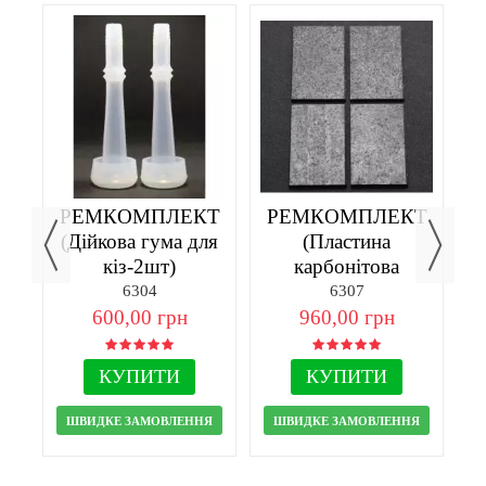
й
РЕМКОМПЛЕКТ
РЕМКОМПЛЕКТ
ого
(Дійкова гума для
(Пластина
з
кіз-2шт)
карбонітова
70х45х5-4шт)
6304
6307
600,00 грн
960,00 грн
КУПИТИ
КУПИТИ
ШВИДКЕ ЗАМОВЛЕННЯ
ШВИДКЕ ЗАМОВЛЕННЯ