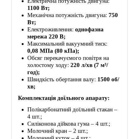
Електрична потужність двигуна:
1100 Вт;
Механічна потужність двигуна:
750
Вт;
Електроживлення:
однофазна
мережа 220 В;
Максимальний вакуумний тиск:
0,08 МПа (80 кПа);
Обсяг перекачуємого повітря на
холостому ходу:
220 л/хв (7 м³/
год);
Швидкість обертання валу:
1500 об/
хв;
Комплектація доїльного апарату:
Полікарбонатний доїльний стакан –
4 шт.;
Силіконова дійкова гума – 4 шт.;
Молочний кран – 2 шт.;
Молочний куток – 4 шт.;