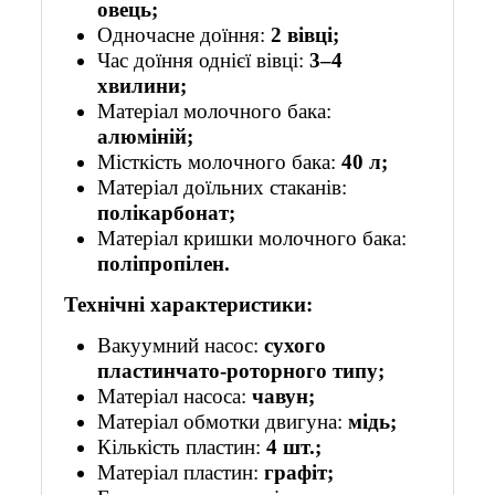
овець;
Одночасне доїння:
2 вівці;
Час доїння однієї вівці:
3–4
хвилини;
Матеріал молочного бака:
алюміній;
Місткість молочного бака:
40 л;
Матеріал доїльних стаканів:
полікарбонат;
Матеріал кришки молочного бака:
поліпропілен.
Технічні характеристики:
Вакуумний насос:
сухого
пластинчато-роторного типу;
Матеріал насоса:
чавун;
Матеріал обмотки двигуна:
мідь;
Кількість пластин:
4 шт.;
Матеріал пластин:
графіт;