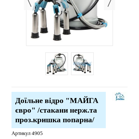
Доїльне відро "МАЙГА
євро" /стакани нерж.та
проз.кришка попарна/
Артикул
4905