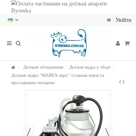
Увійти
Доїльне обладнання
Доїльні відра у зборі
Доїльне відро "МАЙГА євро" /стакани нерж.та
проз.кришка попарна/