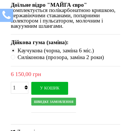
Доїльне відро "МАЙГА євро"
комплектується полікарбонатною кришкою,
нержавіючими стаканами, попарними
колектором і пульсатором, молочним і
вакуумним шлангами.
Дійкова гума (заміна):
Каучукова (чорна, заміна 6 міс.)
Силіконова (прозора, заміна 2 роки)
6 150,00 грн
У КОШИК
ШВИДКЕ ЗАМОВЛЕННЯ