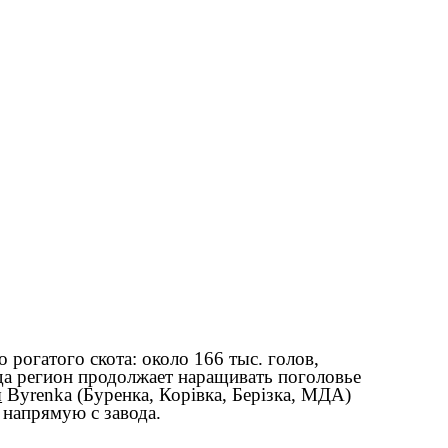
рогатого скота: около 166 тыс. голов,
да регион продолжает наращивать поголовье
ы
Byrenka (Буренка, Корівка, Берізка, МДА)
 напрямую с завода.