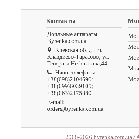
Контакты
Моя
Доильные аппараты
Мои
Byrenka.com.ua
Мои
Киевская обл., пгт.
Клавдиево-Тарасово, ул.
Мои
Генерала Небогатова,44
Моя
Наши телефоны:
+38(098)2104690:
Мои
+38(099)6039105;
+38(063)2175880
E-mail:
order@byrenka.com.ua
2008-2026 byrenka.com.ua / A